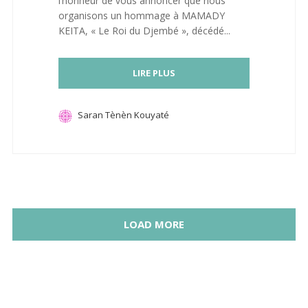
l’honneur de vous annoncer que nous
organisons un hommage à MAMADY
KEITA, « Le Roi du Djembé », décédé...
LIRE PLUS
Saran Tènèn Kouyaté
LOAD MORE