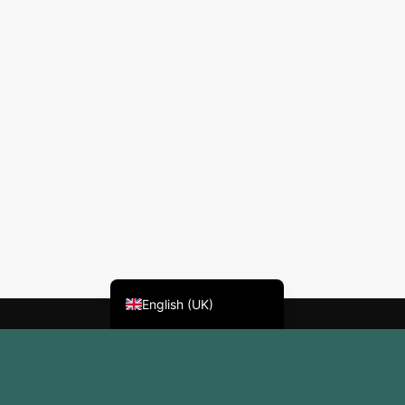
Deutsch
Nederlands (België)
Français
English (UK)