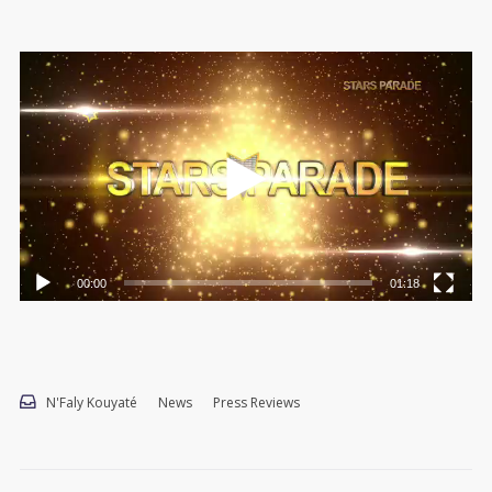
Video-
Player
00:00
01:18
N'Faly Kouyaté
News
Press Reviews