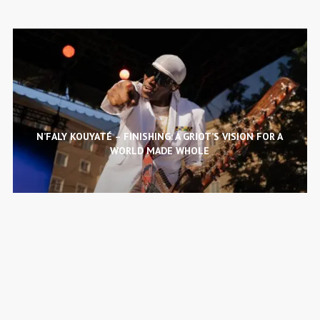
N’FALY KOUYATÉ – FINISHING: A GRIOT’S VISION FOR A
WORLD MADE WHOLE