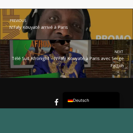
PREVIOUS
N’Faly Kouyaté arrivé à Paris
NEXT
Télé Sud Afronight – N’Faly Kouyaté à Paris avec Serge
Fattoh
Nederlands (België)
English (UK)
Français
Deutsch
© NAMUN Media 2025