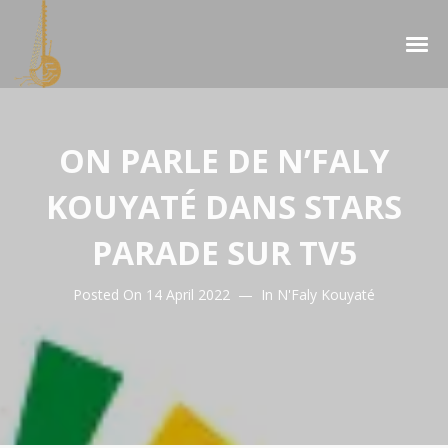
ON PARLE DE N’FALY
KOUYATÉ DANS STARS
PARADE SUR TV5
Posted On
14 April 2022
In
N'Faly Kouyaté