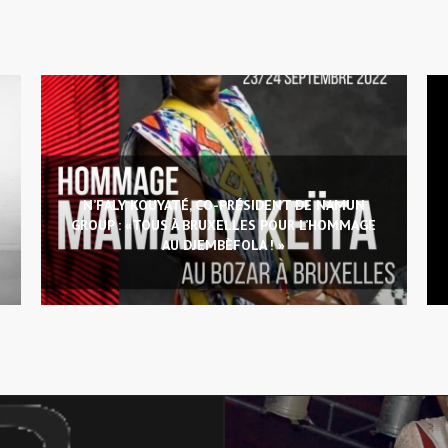
N’FALY KOUYATÉ, CO-PRÉSIDENT DE NAMUN
GROUP : «TOUS À BRUXELLES POUR L’HOMMAGE
AU DJEMBÈFOLA ! »