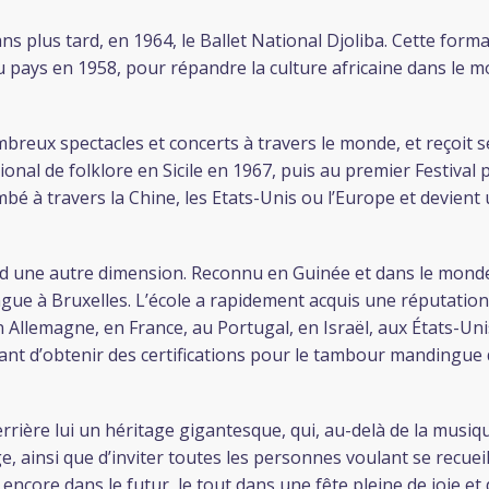
 ans plus tard, en 1964, le Ballet National Djoliba. Cette for
 pays en 1958, pour répandre la culture africaine dans le m
eux spectacles et concerts à travers le monde, et reçoit se
nal de folklore en Sicile en 1967, puis au premier Festival pa
mbé à travers la Chine, les Etats-Unis ou l’Europe et devien
d une autre dimension. Reconnu en Guinée et dans le monde e
gue à Bruxelles. L’école a rapidement acquis une réputation
Allemagne, en France, au Portugal, en Israël, aux États-Un
tant d’obtenir des certifications pour le tambour mandingue
rrière lui un héritage gigantesque, qui, au-delà de la musiq
insi que d’inviter toutes les personnes voulant se recueillir
a encore dans le futur, le tout dans une fête pleine de joie