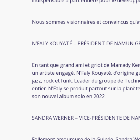
indispensable à part entière pour le dévelop
Nous sommes visionnaires et convaincus qu’avec 
N’FALY KOUYATÉ – PRÉSIDENT DE NAMUN 
En tant que grand ami et griot de Mamady Keït
un artiste engagé, N’Faly Kouyaté, d’origine
jazz, rock et funk. Leader du groupe de Tec
entier. N’Faly se produit partout sur la planè
son nouvel album solo en 2022.
SANDRA WERNER – VICE-PRÉSIDENTE DE N
Follement amoureuse de la Guinée, Sandra Wer