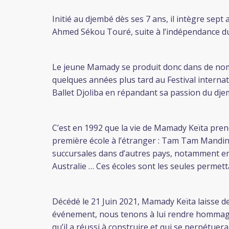
Initié au djembé dès ses 7 ans, il intègre sept
Ahmed Sékou Touré, suite à l’indépendance du
Le jeune Mamady se produit donc dans de nombr
quelques années plus tard au Festival internatio
Ballet Djoliba en répandant sa passion du dje
C’est en 1992 que la vie de Mamady Keïta pren
première école à l’étranger : Tam Tam Mandin
succursales dans d’autres pays, notamment en 
Australie … Ces écoles sont les seules permet
Décédé le 21 Juin 2021, Mamady Keïta laisse de
événement, nous tenons à lui rendre hommage, a
qu’il a réussi à construire et qui se perpétuer