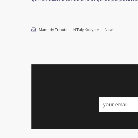
Mamady Tribute
N'Faly Kouyaté
News