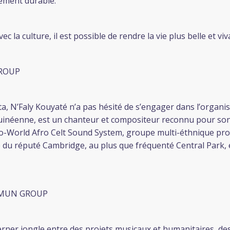
pement durable.
la culture, il est possible de rendre la vie plus belle et vi
GROUP
a, N’Faly Kouyaté n’a pas hésité de s’engager dans l’organ
 guinéenne, est un chanteur et compositeur reconnu pour so
hno-World Afro Celt Sound System, groupe multi-éthnique p
te du réputé Cambridge, au plus que fréquenté Central Park, e
AMUN GROUP
ner jongle entre des projets musicaux et humanitaires, des