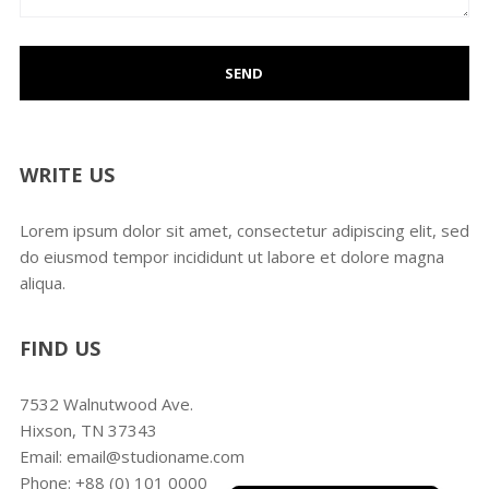
WRITE US
Lorem ipsum dolor sit amet, consectetur adipiscing elit, sed
do eiusmod tempor incididunt ut labore et dolore magna
aliqua.
FIND US
7532 Walnutwood Ave.
Deutsch
Hixson, TN 37343
English (UK)
Email: email@studioname.com
Français
Phone: +88 (0) 101 0000